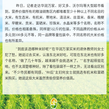
昨日，记者走访华润万家、好又多、沃尔玛等大型超市看
到，营养价值所有的粮油销售区内都堆着至少十种以上不同名目的
大米，有生态米、有机米、寒地米、清洁米、丝苗米、香米、晚粳
米、早粳米、贡米、富硒米、珍珠米、水晶米等多个名称，名称不
同，价格也相差悬殊，同样是5公斤的包装，不同品牌的价格从40
多元到100多元不等，同一品牌等量包装中，不同名称的大米价格
也有所差异。
"到底该选哪种米好呢?"在华润万家买米的退休教师刘女士
犯了愁，她说过去买米，认准东北米好吃，可现在东北米也有好多
个名称，"做了几十年饭，越来越不会挑选米了。""名字起得挺花
哨，也不太清楚哪种好，除了看包装袋不一样之外，无法看出区别
来。"不少市民都有同感，"80后"主妇何女士就挑选有机米和富硒
米购买，她说这些大米虽然贵些但营养价值高。